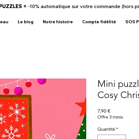
 PUZZLES =
-10% automatique sur votre commande (hors p
deau
Le blog
Notre histoire
Compte fidélité
SOS P
Mini puzzl
Cosy Chri
Prix
7,90 €
Offre 3 minis
Quantité
*