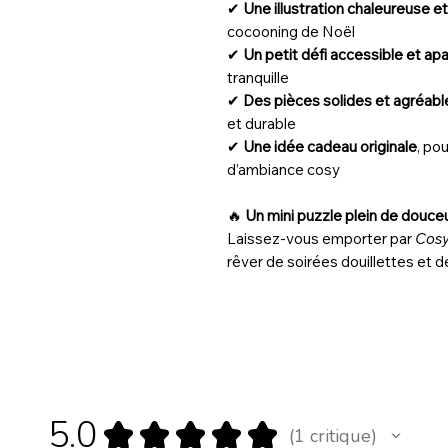
✔
Une illustration chaleureuse et
cocooning de Noël
✔
Un petit défi accessible et ap
tranquille
✔
Des pièces solides et agréabl
et durable
✔
Une idée cadeau originale
, po
d’ambiance cosy
🔥
Un mini puzzle plein de douce
Laissez-vous emporter par
Cosy
rêver de soirées douillettes et 
5.0
★
★
★
★
★
1
critique
1