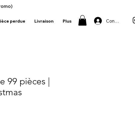
romo)
Connexion
ièce perdue
Livraison
Plus
e 99 pièces |
stmas