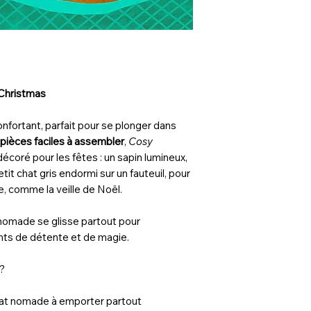
Colis privé - Relais 
ATTENTION : Contie
d’étouffement. Ne c
Précommandes :
moins de 3 ans.
Si votre commande c
en précommande et 
l’ensemble sera exp
Christmas
tous les produits se
nfortant, parfait pour se plonger dans
pièces faciles à assembler
,
Cosy
décoré pour les fêtes : un sapin lumineux,
it chat gris endormi sur un fauteuil, pour
, comme la veille de Noël.
nomade se glisse partout pour
nts de détente et de magie.
 ?
mat nomade à emporter partout