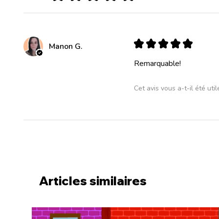
★
★
★
★
★
Manon G.
Remarquable!
Cet avis vous a-t-il été util
Articles similaires