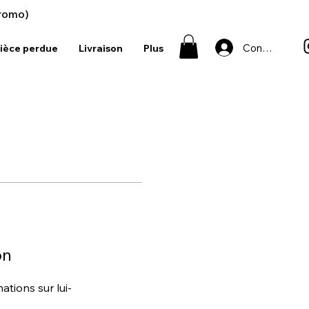
romo)
Connexion
ièce perdue
Livraison
Plus
on
tions sur lui-