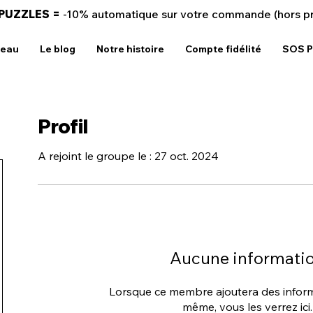
 PUZZLES =
-10% automatique sur votre commande (hors p
deau
Le blog
Notre histoire
Compte fidélité
SOS P
Profil
A rejoint le groupe le : 27 oct. 2024
Aucune informati
Lorsque ce membre ajoutera des informa
même, vous les verrez ici.