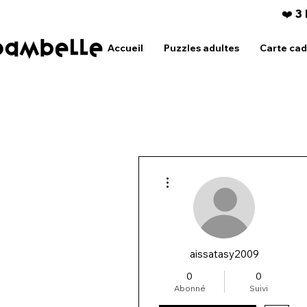
❤️ 3
Accueil
Puzzles adultes
Carte ca
Plus d'actions
aissatasy2009
0
0
Abonné
Suivi