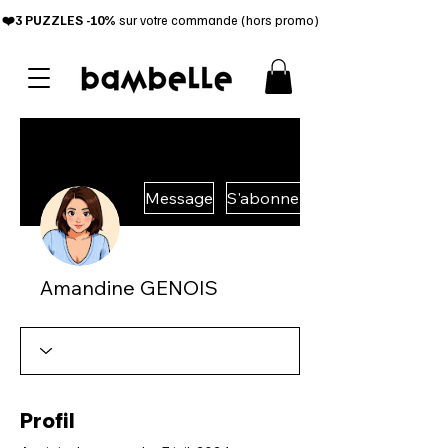
❤️3 PUZZL
ES -10%
sur votre commande (hors promo)
Message
S'abonner
Amandine GENOIS
Profil