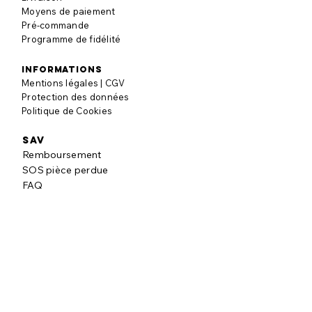
Moyens de paiement
Pré-commande
Programme de fidélité
informations
Mentions légales | CGV
Protection des données
Politique de Cookies
SAV
Remboursement
SOS pièce perdue
FAQ
à propos
Notre histoire
Nos engagements
Blog puzzle
AVIS CLIENTS
Laisser un avis