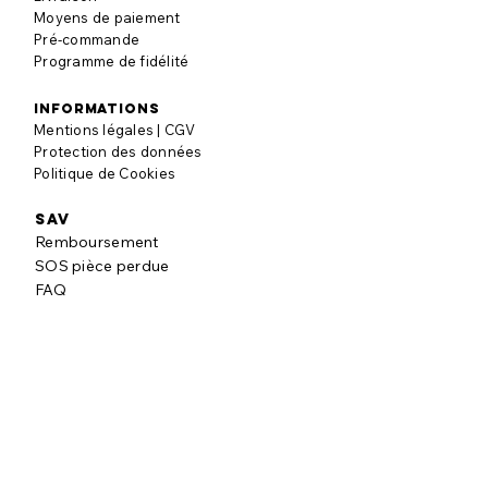
Moyens de paiement
Pré-commande
Programme de fidélité
informations
Mentions légales | CGV
Protection des données
Politique de Cookies
SAV
Remboursement
SOS pièce perdue
FAQ
à propos
Notre histoire
Nos engagements
Blog puzzle
AVIS CLIENTS
Laisser un avis