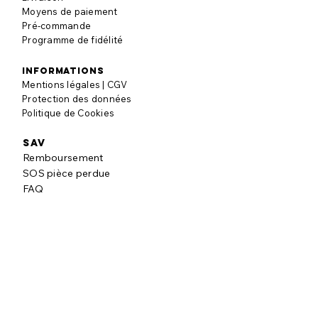
Moyens de paiement
Pré-commande
Programme de fidélité
informations
Mentions légales | CGV
Protection des données
Politique de Cookies
SAV
Remboursement
SOS pièce perdue
FAQ
à propos
Notre histoire
Nos engagements
Blog puzzle
AVIS CLIENTS
Laisser un avis