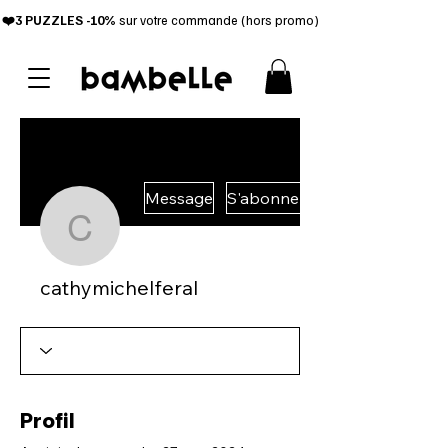
❤️3 PUZZL
ES -10%
sur votre commande (hors promo)
Message
S'abonner
cathymichelferal
cathymichelferal
Profil