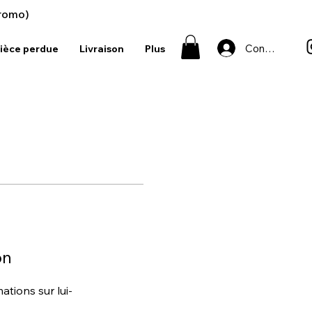
romo)
Connexion
ièce perdue
Livraison
Plus
on
tions sur lui-