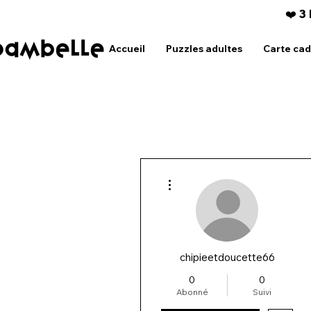
❤️ 3
Accueil
Puzzles adultes
Carte ca
Plus d'actions
chipieetdoucette66
0
0
Abonné
Suivi