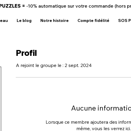
 PUZZLES =
-10% automatique sur votre commande (hors p
deau
Le blog
Notre histoire
Compte fidélité
SOS P
Profil
A rejoint le groupe le : 2 sept. 2024
Aucune informati
Lorsque ce membre ajoutera des informa
même, vous les verrez ici.