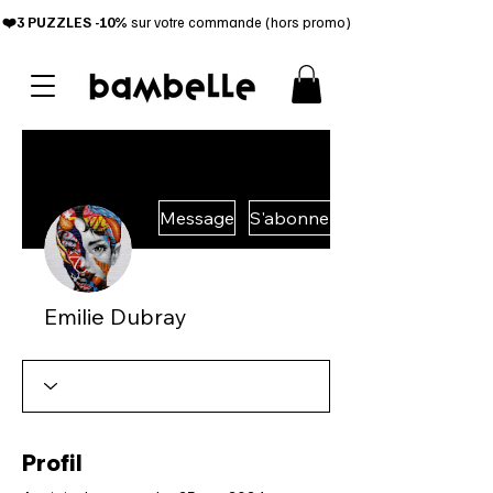
❤️3 PUZZL
ES -10%
sur votre commande (hors promo)
Message
S'abonner
Emilie Dubray
Profil