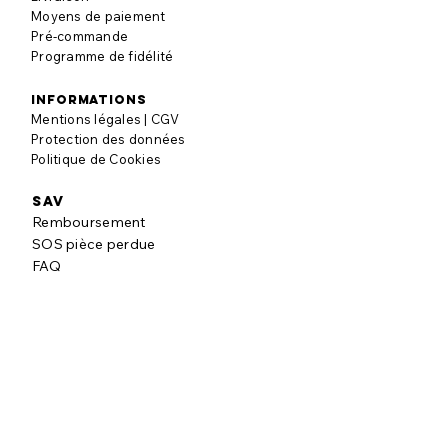
Moyens de paiement
Pré-commande
Programme de fidélité
informations
Mentions légales | CGV
Protection des données
Politique de Cookies
SAV
Remboursement
SOS pièce perdue
FAQ
à propos
Notre histoire
Nos engagements
Blog puzzle
AVIS CLIENTS
Laisser un avis