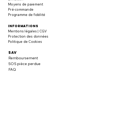
Moyens de paiement
Pré-commande
Programme de fidélité
informations
Mentions légales | CGV
Protection des données
Politique de Cookies
SAV
Remboursement
SOS pièce perdue
FAQ
à propos
Notre histoire
Nos engagements
Blog puzzle
AVIS CLIENTS
Laisser un avis