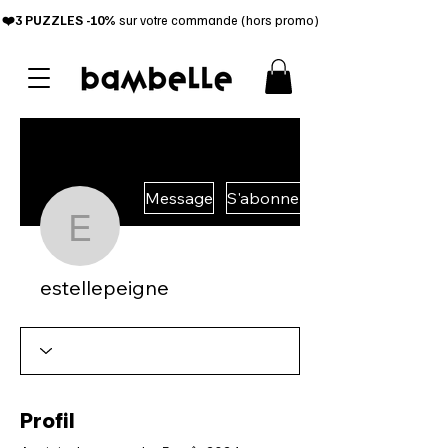
❤️3 PUZZL
ES -10%
sur votre commande (hors promo)
Message
S'abonner
estellepeigne
estellepeigne
Profil