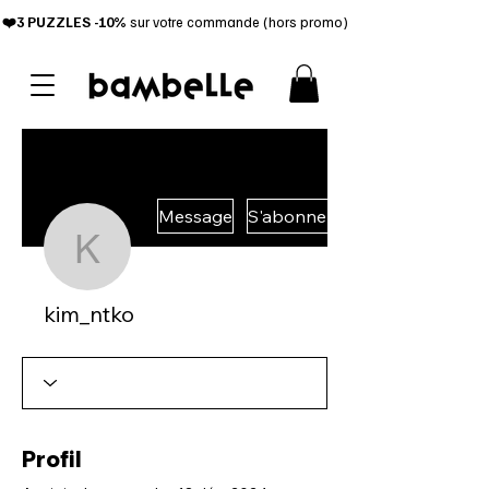
❤️3 PUZZL
ES -10%
sur votre commande (hors promo)
Message
S'abonner
kim_ntko
kim_ntko
Profil