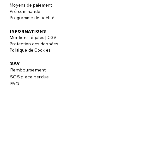
Moyens de paiement
Pré-commande
Programme de fidélité
informations
Mentions légales | CGV
Protection des données
Politique de Cookies
SAV
Remboursement
SOS pièce perdue
FAQ
à propos
Notre histoire
Nos engagements
Blog puzzle
AVIS CLIENTS
Laisser un avis