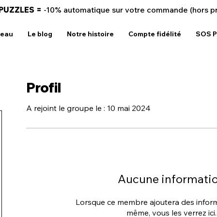
 PUZZLES =
-10% automatique sur votre commande (hors p
deau
Le blog
Notre histoire
Compte fidélité
SOS P
Profil
A rejoint le groupe le : 10 mai 2024
Aucune informati
Lorsque ce membre ajoutera des informa
même, vous les verrez ici.