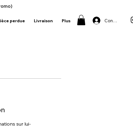
romo)
Connexion
ièce perdue
Livraison
Plus
on
tions sur lui-