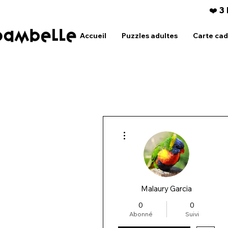
❤️ 3
Accueil
Puzzles adultes
Carte ca
Plus d'actions
Malaury Garcia
0
0
Abonné
Suivi