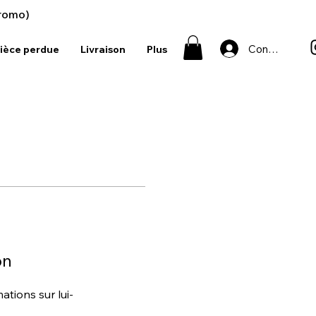
romo)
Connexion
ièce perdue
Livraison
Plus
on
tions sur lui-