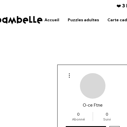
❤️ 3
Accueil
Puzzles adultes
Carte ca
Plus d'actions
O-ce Ftne
0
0
Abonné
Suivi