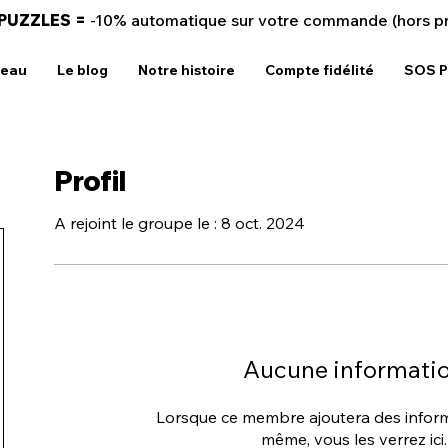
 PUZZLES =
-10% automatique sur votre commande (hors p
deau
Le blog
Notre histoire
Compte fidélité
SOS P
Profil
A rejoint le groupe le : 8 oct. 2024
Aucune informati
Lorsque ce membre ajoutera des informa
même, vous les verrez ici.