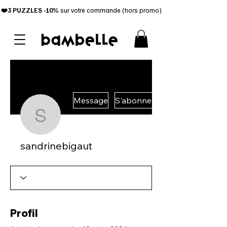
❤️3 PUZZL
ES -10%
sur votre commande (hors promo)
Message
S'abonner
sandrinebigaut
sandrinebigaut
Profil