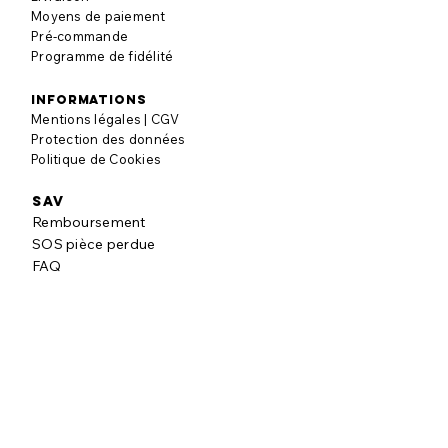
Moyens de paiement
Pré-commande
Programme de fidélité
informations
Mentions légales | CGV
Protection des données
Politique de Cookies
SAV
Remboursement
SOS pièce perdue
FAQ
à propos
Notre histoire
Nos engagements
Blog puzzle
AVIS CLIENTS
Laisser un avis