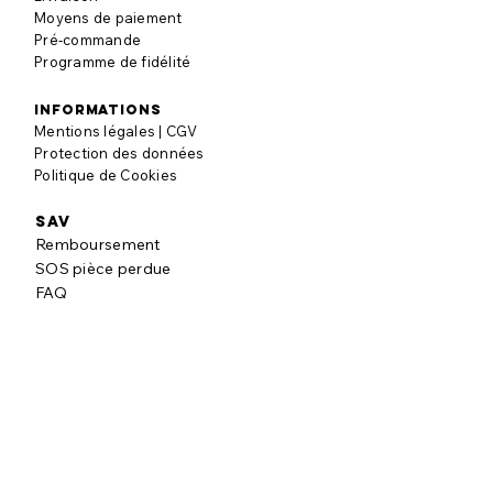
Moyens de paiement
Pré-commande
Programme de fidélité
informations
Mentions légales | CGV
Protection des données
Politique de Cookies
SAV
Remboursement
SOS pièce perdue
FAQ
à propos
Notre histoire
Nos engagements
Blog puzzle
AVIS CLIENTS
Laisser un avis