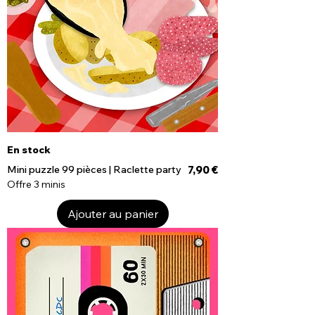
En stock
Prix
Mini puzzle 99 pièces | Raclette party
7,90 €
Offre 3 minis
Ajouter au panier