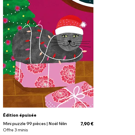
Édition épuisée
Prix
Mini puzzle 99 pièces | Noël félin
7,90 €
Offre 3 minis