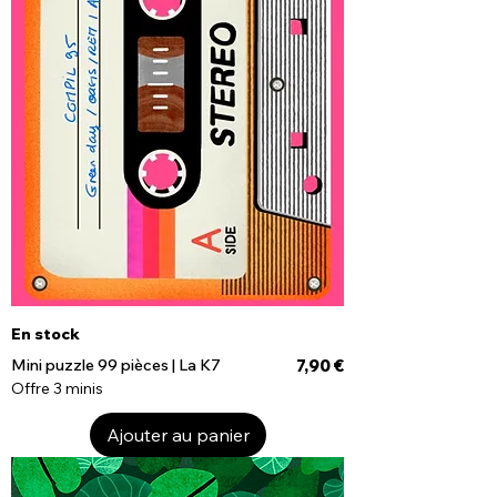
En stock
Prix
Mini puzzle 99 pièces | La K7
7,90 €
Offre 3 minis
Ajouter au panier