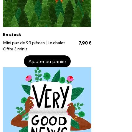
En stock
Prix
Mini puzzle 99 pièces | Le chalet
7,90 €
Offre 3 minis
Ajouter au panier