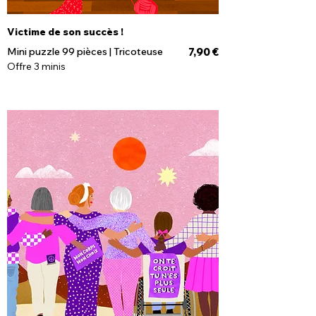
Victime de son succès !
Prix
Mini puzzle 99 pièces | Tricoteuse
7,90 €
Offre 3 minis
Rupture de stock