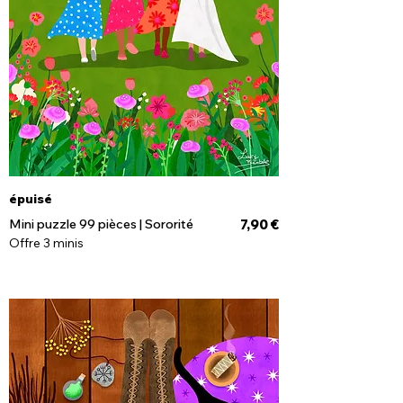
épuisé
Prix
Mini puzzle 99 pièces | Sororité
7,90 €
Offre 3 minis
Rupture de stock