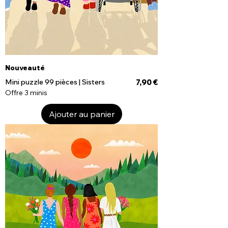
Nouveauté
Prix
Mini puzzle 99 pièces | Sisters
7,90 €
Offre 3 minis
Ajouter au panier