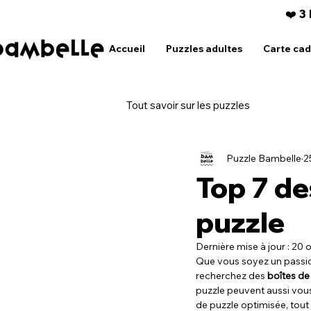
❤️ 3
Accueil
Puzzles adultes
Carte ca
Tout savoir sur les puzzles
Puzzle Bambelle
2
Top 7 de
puzzle
Dernière mise à jour :
20 o
Que vous soyez un passionn
recherchez des 
boîtes de 
puzzle peuvent aussi vous 
de puzzle optimisée, tout