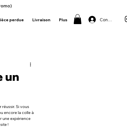
romo)
Connexion
ièce perdue
Livraison
Plus
e un
réussir. Si vous 
u encore la colle à 
r une expérience 
site !