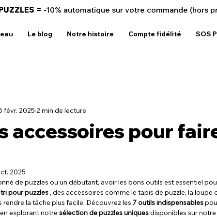
 PUZZLES =
-10% automatique sur votre commande (hors p
deau
Le blog
Notre histoire
Compte fidélité
SOS P
5 févr. 2025
2 min de lecture
s accessoires pour fair
ct. 2025
é de puzzles ou un débutant, avoir les bons outils est essentiel pour 
tri pour puzzles
 , des accessoires comme le tapis de puzzle, la loupe o
rendre la tâche plus facile. Découvrez les 
7 outils indispensables
 pou
 en explorant notre 
sélection de puzzles uniques
 disponibles sur notre 