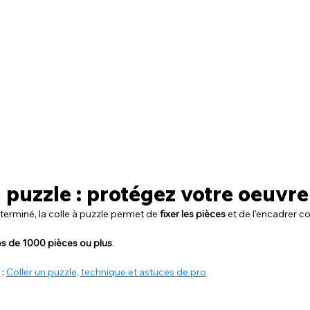
 à puzzle : protégez votre oeuvre
terminé, la colle à puzzle permet de 
fixer les pièces
 et de l'encadrer
es de 1000 pièces ou plus
.
: 
Coller un puzzle, technique et astuces de pro