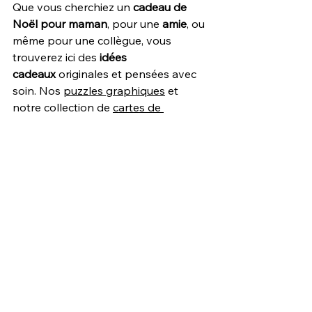
Que vous cherchiez un 
cadeau de 
Noël pour maman
, pour une 
amie
, ou 
même pour une collègue, vous 
trouverez ici des 
idées 
cadeaux
 originales et pensées avec 
soin. Nos 
puzzles graphiques
 et 
notre collection de 
cartes de 
vœux
 sont parfaits pour celles qui 
apprécient les attentions 
personnalisées, tandis que nos 
coffrets d’expériences
 et nos 
accessoires mode
 allient élégance et 
écologie. En offrant un 
cadeau 
personnalisé
, vous faites un geste qui 
va bien au-delà du matériel. Vous 
offrez un moment, un souvenir, et 
surtout, un vrai plaisir.
Alors cette année, choisissez un 
cadeau de Noël
 qui fait la différence. 