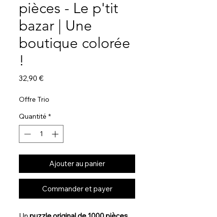
pièces - Le p'tit
bazar | Une
boutique colorée
!
Prix
32,90 €
Offre Trio
Quantité
*
Ajouter au panier
Commander et payer
Un
puzzle original de 1000 pièces
,