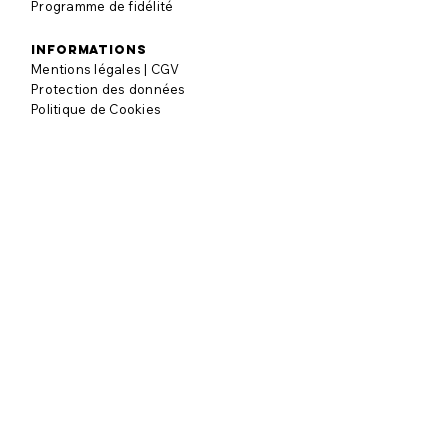
Programme de fidélité
informations
Mentions légales | CGV
Protection des données
Politique de Cookies
SAV
Remboursement
SOS pièce perdue
FAQ
à propos
Notre histoire
Nos engagements
Blog puzzle
AVIS CLIENTS
Laisser un avis
Lire les avis
contact