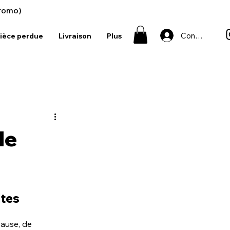
romo)
Connexion
ièce perdue
Livraison
Plus
le
tes 
pause, de 