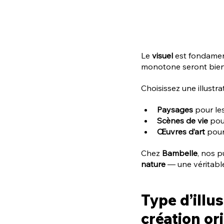
Le 
visuel
 est fondamen
monotone seront bien 
Choisissez une illustra
Paysages
 pour le
Scènes de vie
 pou
Œuvres d’art
 pour
Chez 
Bambelle
, nos p
nature
 — une véritabl
Type d’illu
création or