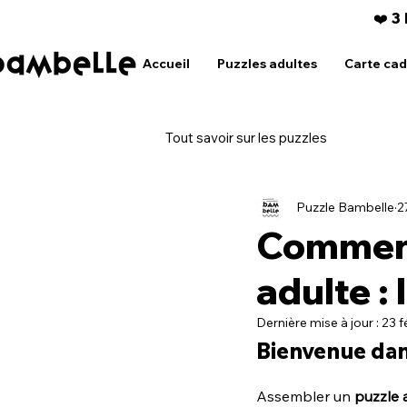
❤️ 3
Accueil
Puzzles adultes
Carte ca
Tout savoir sur les puzzles
Puzzle Bambelle
2
Comment
adulte : 
Dernière mise à jour :
23 f
Bienvenue dans
Assembler un 
puzzle 