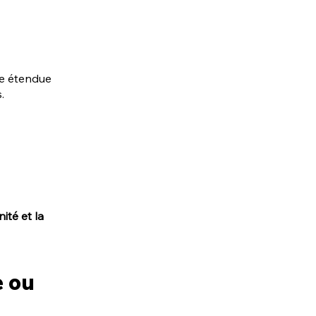
ne étendue 
.
nité et la 
e ou 