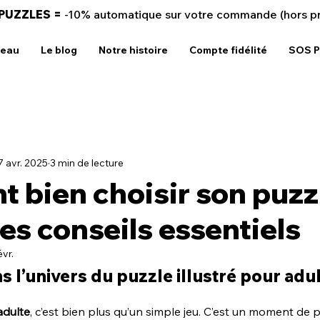
 PUZZLES =
-10% automatique sur votre commande (hors p
deau
Le blog
Notre histoire
Compte fidélité
SOS P
7 avr. 2025
3 min de lecture
 bien choisir son puzz
les conseils essentiels
évr.
 l’univers du puzzle illustré pour adul
adulte
, c’est bien plus qu’un simple jeu. C’est un moment de 