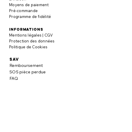
Moyens de paiement
Pré-commande
Programme de fidélité
informations
Mentions légales | CGV
Protection des données
Politique de Cookies
SAV
Remboursement
SOS pièce perdue
FAQ
à propos
Notre histoire
Nos engagements
Blog puzzle
AVIS CLIENTS
Laisser un avis