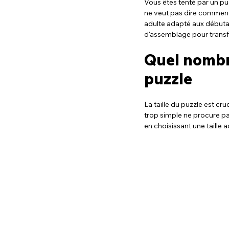
Vous êtes tenté par un puz
ne veut pas dire commenc
adulte adapté aux débutan
d'assemblage pour transf
Quel nombre
puzzle
La taille du puzzle est c
trop simple ne procure pas 
en choisissant une taille 