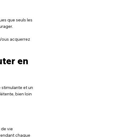
es que seuls les 
urager.
 Vous acquerrez 
ter en 
é stimulante et un 
tente, bien loin 
de vie 
 rendant chaque 