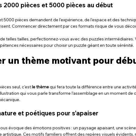
ts 2000 pièces et 5000 pièces au début
t 5000 pièces demandent de l'expérience, de l'espace et des techniqu
risent. Commencer directement par ces formats risque de vous déco
de telles tailles, perfectionnez-vous avec des puzzles intermédiaires.
étences nécessaires pour choisir un puzzle géant en toute sérénité.
er un thème motivant pour débu
èces seul, c'est 
le thème
 qui fera toute la différence entre une activit
illustration qui vous parle transforme l'assemblage en un moment de dé
mécanique.
 nature et poétiques pour s'apaiser
vous évoque des émotions positives : un paysage apaisant, une scène 
artistique. Ces motifs familiers offrent des repères visuels évidents,