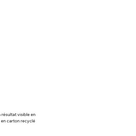
ésultat visible en 
s en carton recyclé 