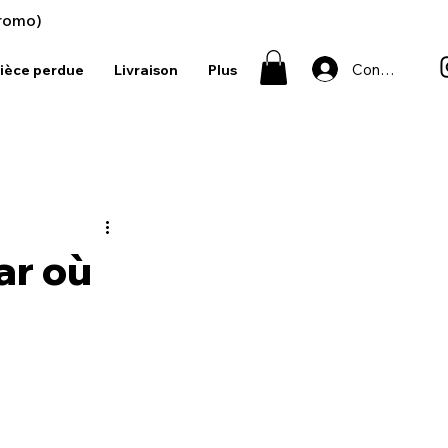
romo)
Connexion
ièce perdue
Livraison
Plus
ar où