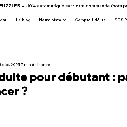
 PUZZLES =
-10% automatique sur votre commande (hors p
deau
Le blog
Notre histoire
Compte fidélité
SOS P
3 déc. 2025
7 min de lecture
dulte pour débutant : p
cer ?