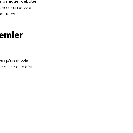
e panique : débuter 
hoisir un puzzle 
 astuces 
emier 
rs qu'un puzzle 
plaisir et le défi, 